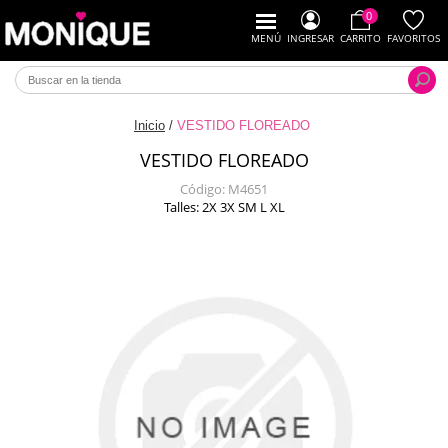
0
MENÚ
INGRESAR
CARRITO
FAVORITOS
Inicio
/
VESTIDO FLOREADO
VESTIDO FLOREADO
Código:
M4651
Talles: 2X 3X SM L XL