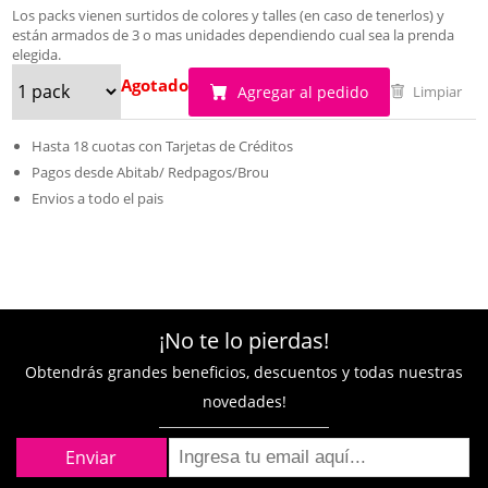
Los packs vienen surtidos de colores y talles (en caso de tenerlos) y
están armados de 3 o mas unidades dependiendo cual sea la prenda
elegida.
Agotado
Agregar al pedido
Limpiar
Hasta 18 cuotas con Tarjetas de Créditos
Pagos desde Abitab/ Redpagos/Brou
Envios a todo el pais
¡No te lo pierdas!
Obtendrás grandes beneficios, descuentos y todas nuestras
novedades!