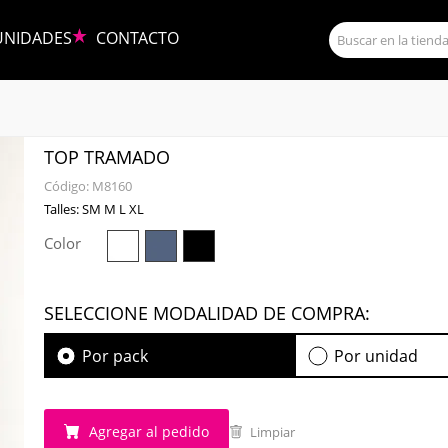
UNIDADES
CONTACTO
TOP TRAMADO
Código:
M8160
Talles: SM M L XL
Color
SELECCIONE MODALIDAD DE COMPRA:
Por pack
Por unidad
Agregar al pedido
Limpiar