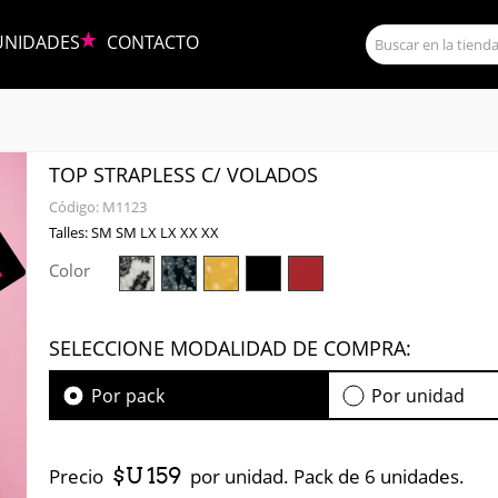
UNIDADES
CONTACTO
TOP STRAPLESS C/ VOLADOS
Código:
M1123
Talles: SM SM LX LX XX XX
Color
SELECCIONE MODALIDAD DE COMPRA:
Por pack
Por unidad
$U 159
Precio
por unidad. Pack de 6 unidades.