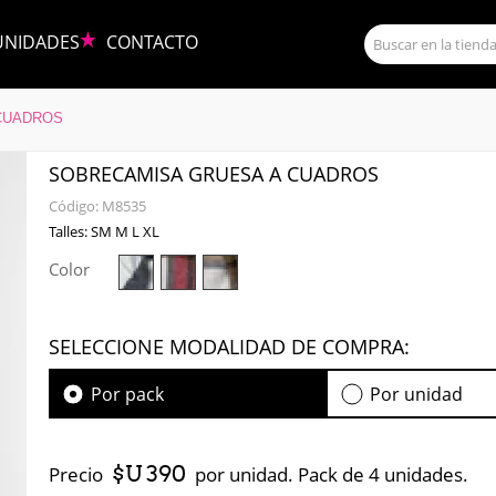
UNIDADES
CONTACTO
CUADROS
SOBRECAMISA GRUESA A CUADROS
Código:
M8535
Talles: SM M L XL
Color
SELECCIONE MODALIDAD DE COMPRA:
Por pack
Por unidad
$U 390
Precio
por unidad. Pack de 4 unidades.