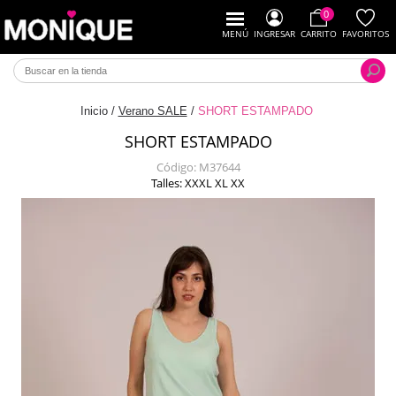
0
MENÚ
INGRESAR
CARRITO
FAVORITOS
Inicio
/
Verano SALE
/
SHORT ESTAMPADO
SHORT ESTAMPADO
Código:
M37644
Talles: XXXL XL XX