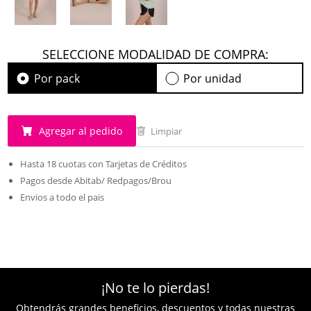
SELECCIONE MODALIDAD DE COMPRA:
Por pack
Por unidad
Agregar al pedido
Limpiar
Hasta 18 cuotas con Tarjetas de Créditos
Pagos desde Abitab/ Redpagos/Brou
Envios a todo el pais
¡No te lo pierdas!
Obtendrás grandes beneficios, descuentos y todas nuestras