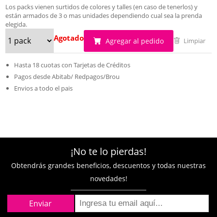
Los packs vienen surtidos de colores y talles (en caso de tenerlos) y
están armados de 3 o mas unidades dependiendo cual sea la prenda
elegida.
Agotado
Agregar al pedido
Limpiar
Hasta 18 cuotas con Tarjetas de Créditos
Pagos desde Abitab/ Redpagos/Brou
Envios a todo el pais
¡No te lo pierdas!
Obtendrás grandes beneficios, descuentos y todas nuestras
novedades!