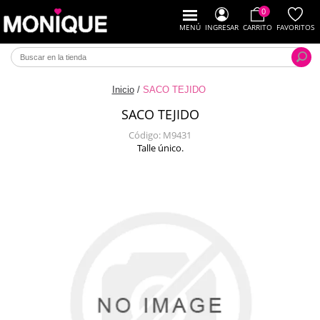
0
MENÚ
INGRESAR
CARRITO
FAVORITOS
Inicio
/
SACO TEJIDO
SACO TEJIDO
Código:
M9431
Talle único.