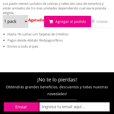
Los packs vienen surtidos de colores y talles (en caso de tenerlos) y
están armados de 3 o mas unidades dependiendo cual sea la prenda
elegida.
Agotado
Agregar al pedido
Limpiar
Hasta 18 cuotas con Tarjetas de Créditos
Pagos desde Abitab/ Redpagos/Brou
Envios a todo el pais
¡No te lo pierdas!
Obtendrás grandes beneficios, descuentos y todas nuestras
novedades!