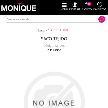
0
MENÚ
INGRESAR
CARRITO
FAVORITOS
Inicio
/
SACO TEJIDO
SACO TEJIDO
Código:
M1998
Talle único.