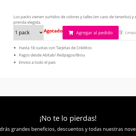
Los packs vienen surtidos de colores y talles (en caso de tenerlos)
prenda elegida.
Agotado
Agregar al pedido
Limpi
Hasta 18 cuotas con Tarjetas de Créditos
Pagos desde Abitab/ Redpagos/Brou
Envios a todo el pais
¡No te lo pierdas!
rás grandes beneficios, descuentos y todas nuestras nov