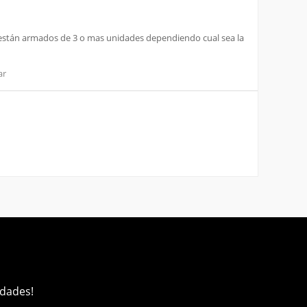
 y están armados de 3 o mas unidades dependiendo cual sea la
ar
edades!