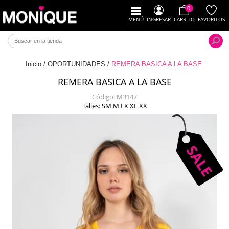
0
MENÚ
INGRESAR
CARRITO
FAVORITOS
Inicio
/
OPORTUNIDADES
/
REMERA BASICA A LA BASE
REMERA BASICA A LA BASE
Código:
M3147
Talles: SM M LX XL XX