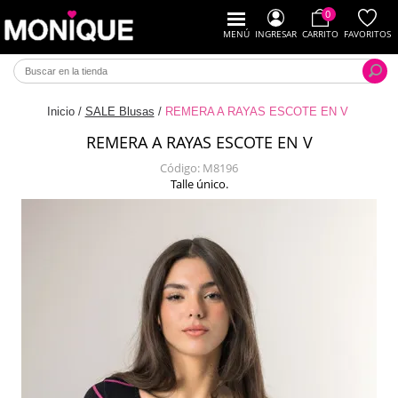
0
MENÚ
INGRESAR
CARRITO
FAVORITOS
Inicio
/
SALE Blusas
/
REMERA A RAYAS ESCOTE EN V
REMERA A RAYAS ESCOTE EN V
Código:
M8196
Talle único.