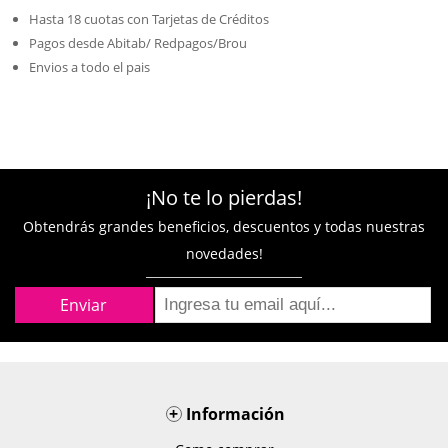
Hasta 18 cuotas con Tarjetas de Créditos
Pagos desde Abitab/ Redpagos/Brou
Envios a todo el pais
¡No te lo pierdas!
Obtendrás grandes beneficios, descuentos y todas nuestras
novedades!
+
Información