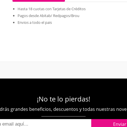
Hasta 18 cuotas con Tarjetas de Créditos
Pagos desde Abitab/ Redpagos/Brou
Envios a todo el pais
¡No te lo pierdas!
rás grandes beneficios, descuentos y todas nuestras nov