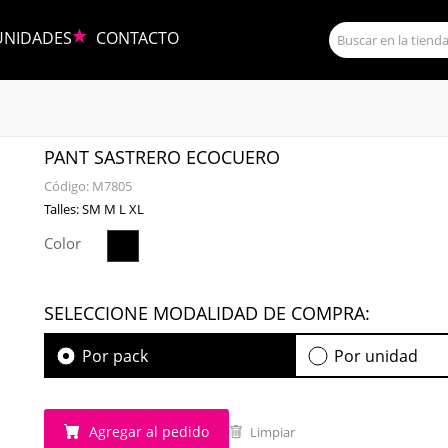
UNIDADES
CONTACTO
PANT SASTRERO ECOCUERO
Código:
M7805
Talles: SM M L XL
Color
SELECCIONE MODALIDAD DE COMPRA:
Por pack
Por unidad
Agregar al pedido
Limpiar