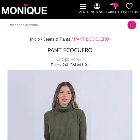
0
MENÚ
INGRESAR
CARRITO
FAVORITOS
Inicio
/
Jeans & Pants
/
PANT ECOCUERO
PANT ECOCUERO
Código:
M7674
Talles: 2XL SM M L XL