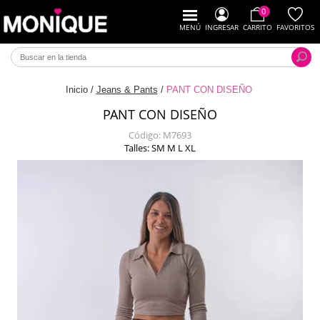
0
MENÚ
INGRESAR
CARRITO
FAVORITOS
Inicio
/
Jeans & Pants
/
PANT CON DISEÑO
PANT CON DISEÑO
Código:
M7693
Talles: SM M L XL