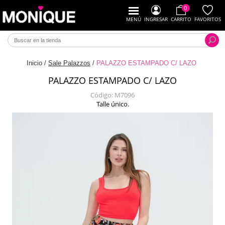
0
MENÚ
INGRESAR
CARRITO
FAVORITOS
Inicio
/
Sale Palazzos
/
PALAZZO ESTAMPADO C/ LAZO
PALAZZO ESTAMPADO C/ LAZO
Código:
M7096
Talle único.