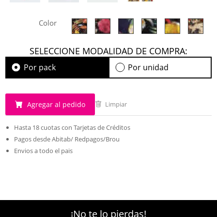
Color
SELECCIONE MODALIDAD DE COMPRA:
Por pack
Por unidad
Agregar al pedido
Limpiar
Hasta 18 cuotas con Tarjetas de Créditos
Pagos desde Abitab/ Redpagos/Brou
Envios a todo el pais
¡No te lo pierdas!