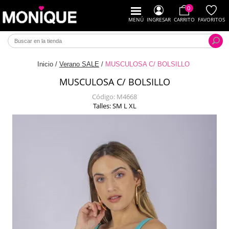
0
MENÚ
INGRESAR
CARRITO
FAVORITOS
Inicio
/
Verano SALE
/
MUSCULOSA C/ BOLSILLO
MUSCULOSA C/ BOLSILLO
Código:
M4668
Talles: SM L XL