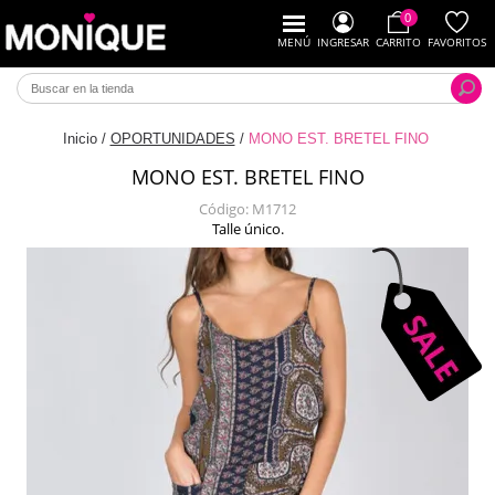
0
MENÚ
INGRESAR
CARRITO
FAVORITOS
Inicio
/
OPORTUNIDADES
/
MONO EST. BRETEL FINO
MONO EST. BRETEL FINO
Código:
M1712
Talle único.