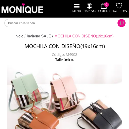
0
MENÚ
INGRESAR
CARRITO
FAVORITOS
Inicio
/
Invierno SALE
/
MOCHILA CON DISEÑO(19x16cm)
MOCHILA CON DISEÑO(19x16cm)
Código:
M4908
Talle único.