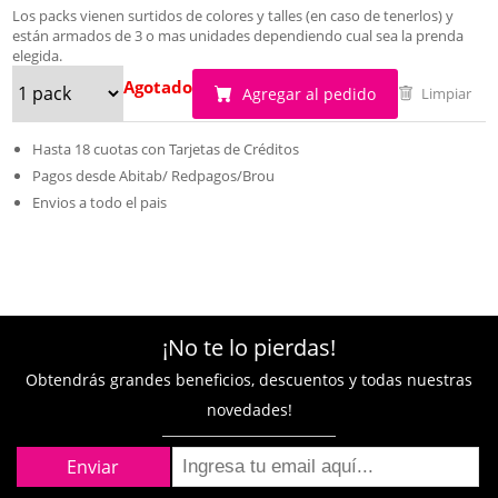
Los packs vienen surtidos de colores y talles (en caso de tenerlos) y
están armados de 3 o mas unidades dependiendo cual sea la prenda
elegida.
Agotado
Agregar al pedido
Limpiar
Hasta 18 cuotas con Tarjetas de Créditos
Pagos desde Abitab/ Redpagos/Brou
Envios a todo el pais
¡No te lo pierdas!
Obtendrás grandes beneficios, descuentos y todas nuestras
novedades!