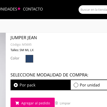
UNIDADES
CONTACTO
JUMPER JEAN
Código:
M5695
Talles: SM ML LX
Color
SELECCIONE MODALIDAD DE COMPRA:
Por pack
Por unidad
Agregar al pedido
Limpiar