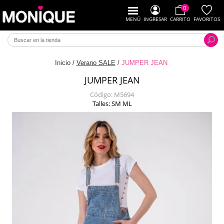
0
MENÚ
INGRESAR
CARRITO
FAVORITOS
Inicio
/
Verano SALE
/
JUMPER JEAN
JUMPER JEAN
Código:
M5694
Talles: SM ML