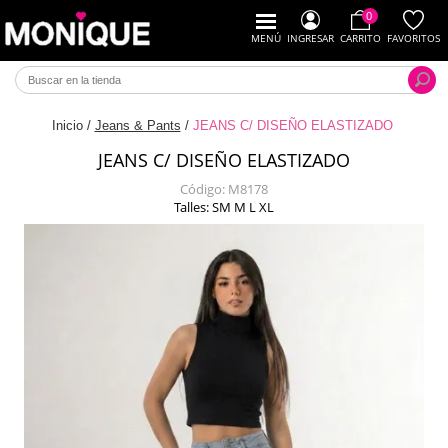
0
MENÚ
INGRESAR
CARRITO
FAVORITOS
Inicio
/
Jeans & Pants
/
JEANS C/ DISEÑO ELASTIZADO
JEANS C/ DISEÑO ELASTIZADO
Código:
M8178
Talles: SM M L XL