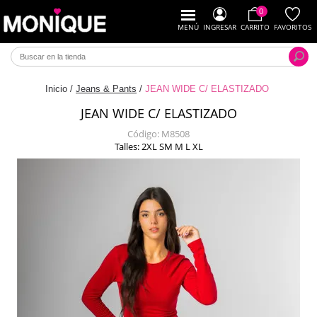
0
MENÚ
INGRESAR
CARRITO
FAVORITOS
Inicio
/
Jeans & Pants
/
JEAN WIDE C/ ELASTIZADO
JEAN WIDE C/ ELASTIZADO
Código:
M8508
Talles: 2XL SM M L XL