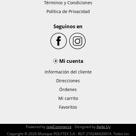
Términos y Condiciones
Política de Privacidad
Seguinos en
+
Mi cuenta
Información del cliente
Direcciones
Órdenes
Mi carrito
Favoritos
Powered by
nopCommerce
Designed by
Agile.Uy
Copyright ® 2026 Monique POLYTEX S.A - RUT 210246420014. Todos los