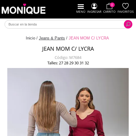
0
MENÚ
INGRESAR
CARRITO
FAVORITOS
Inicio
/
Jeans & Pants
/
JEAN MOM C/ LYCRA
JEAN MOM C/ LYCRA
Código:
M7684
Talles: 27 28 29 30 31 32