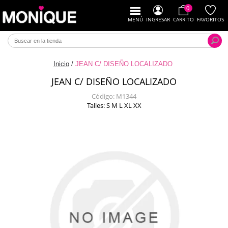
0
MENÚ
INGRESAR
CARRITO
FAVORITOS
Inicio
/
JEAN C/ DISEÑO LOCALIZADO
JEAN C/ DISEÑO LOCALIZADO
Código:
M1344
Talles: S M L XL XX