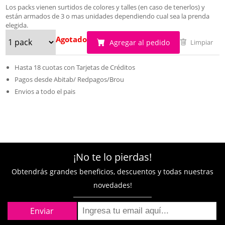
Los packs vienen surtidos de colores y talles (en caso de tenerlos) y
están armados de 3 o mas unidades dependiendo cual sea la prenda
elegida.
Agotado
Agregar al pedido
Limpiar
Hasta 18 cuotas con Tarjetas de Créditos
Pagos desde Abitab/ Redpagos/Brou
Envios a todo el pais
¡No te lo pierdas!
Obtendrás grandes beneficios, descuentos y todas nuestras
novedades!