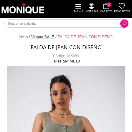
0
MENÚ
INGRESAR
CARRITO
FAVORITOS
Inicio
/
Verano SALE
/
FALDA DE JEAN CON DISEÑO
FALDA DE JEAN CON DISEÑO
Código:
M5689
Talles: SM ML LX