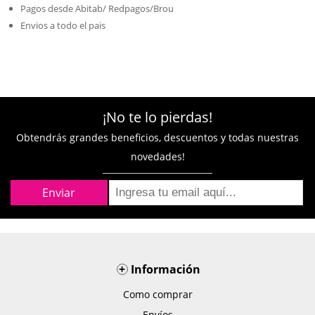
Pagos desde Abitab/ Redpagos/Brou
Envios a todo el pais
¡No te lo pierdas!
Obtendrás grandes beneficios, descuentos y todas nuestras
novedades!
+
Información
Como comprar
Envíos