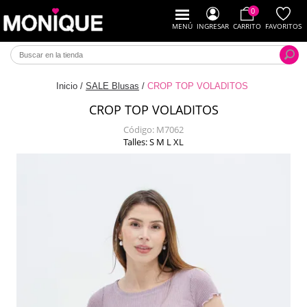
0
MENÚ
INGRESAR
CARRITO
FAVORITOS
Inicio
/
SALE Blusas
/
CROP TOP VOLADITOS
CROP TOP VOLADITOS
Código:
M7062
Talles: S M L XL