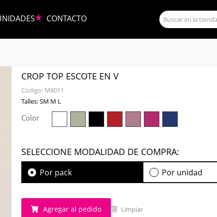
UNIDADES
CONTACTO
CROP TOP ESCOTE EN V
Código:
M8011
Talles: SM M L
Color
SELECCIONE MODALIDAD DE COMPRA:
Por pack
Por unidad
Agregar al pedido
Limpiar