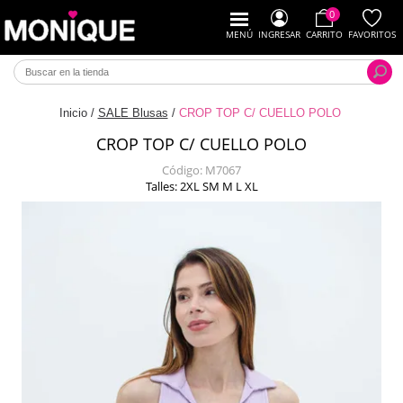
0
MENÚ
INGRESAR
CARRITO
FAVORITOS
Inicio
/
SALE Blusas
/
CROP TOP C/ CUELLO POLO
CROP TOP C/ CUELLO POLO
Código:
M7067
Talles: 2XL SM M L XL