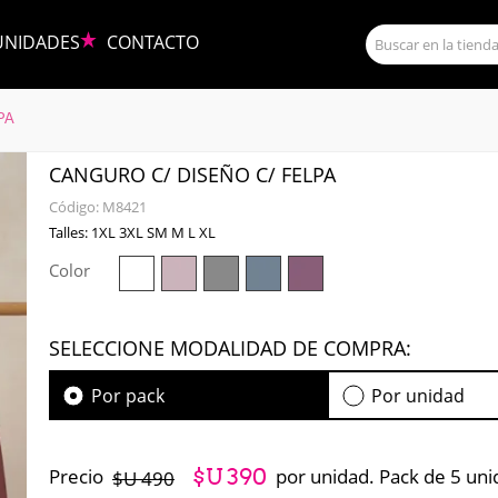
UNIDADES
CONTACTO
PA
CANGURO C/ DISEÑO C/ FELPA
Código:
M8421
Talles: 1XL 3XL SM M L XL
Color
SELECCIONE MODALIDAD DE COMPRA:
Por pack
Por unidad
Precio
por unidad. Pack de 5 uni
$U 390
$U 490