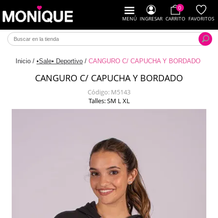
0
MENÚ
INGRESAR
CARRITO
FAVORITOS
Inicio
/
•Sale• Deportivo
/
CANGURO C/ CAPUCHA Y BORDADO
CANGURO C/ CAPUCHA Y BORDADO
Código:
M5143
Talles: SM L XL