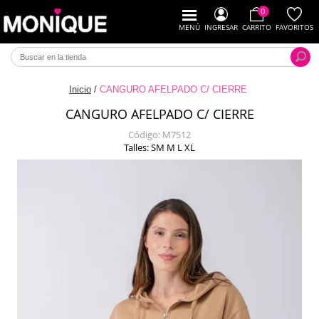
0
MENÚ
INGRESAR
CARRITO
FAVORITOS
Inicio
/
CANGURO AFELPADO C/ CIERRE
CANGURO AFELPADO C/ CIERRE
Código:
M7512
Talles: SM M L XL