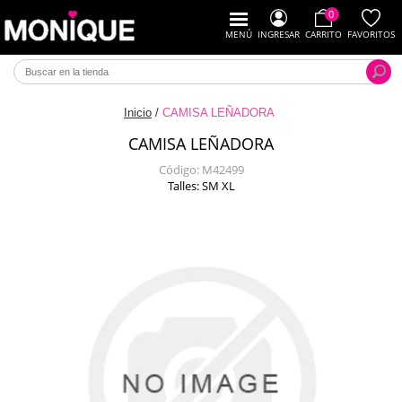
0
MENÚ
INGRESAR
CARRITO
FAVORITOS
Inicio
/
CAMISA LEÑADORA
CAMISA LEÑADORA
Código:
M42499
Talles: SM XL