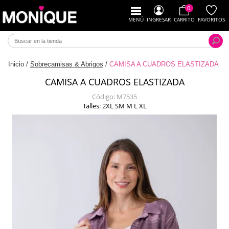
0
MENÚ
INGRESAR
CARRITO
FAVORITOS
Inicio
/
Sobrecamisas & Abrigos
/
CAMISA A CUADROS ELASTIZADA
CAMISA A CUADROS ELASTIZADA
Código:
M7535
Talles: 2XL SM M L XL