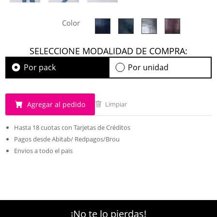
Color
SELECCIONE MODALIDAD DE COMPRA:
Por pack
Por unidad
Agregar al pedido
Limpiar
Hasta 18 cuotas con Tarjetas de Créditos
Pagos desde Abitab/ Redpagos/Brou
Envios a todo el pais
¡No te lo pierdas!