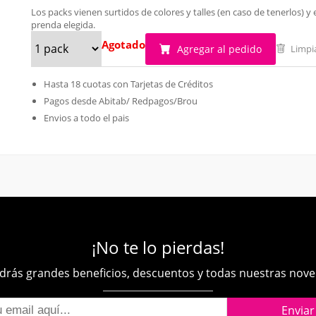
Los packs vienen surtidos de colores y talles (en caso de tenerlos)
prenda elegida.
Agotado
Agregar al pedido
Limpi
Hasta 18 cuotas con Tarjetas de Créditos
Pagos desde Abitab/ Redpagos/Brou
Envios a todo el pais
¡No te lo pierdas!
rás grandes beneficios, descuentos y todas nuestras nov