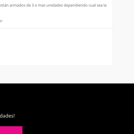
 y están armados de 3 o mas unidades dependiendo cual sea la
ar
edades!