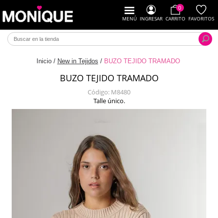
0
MENÚ
INGRESAR
CARRITO
FAVORITOS
Inicio
/
New in Tejidos
/
BUZO TEJIDO TRAMADO
BUZO TEJIDO TRAMADO
Código:
M8480
Talle único.