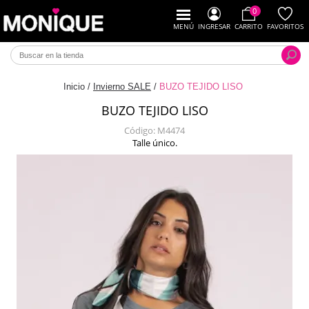
0
MENÚ
INGRESAR
CARRITO
FAVORITOS
Inicio
/
Invierno SALE
/
BUZO TEJIDO LISO
BUZO TEJIDO LISO
Código:
M4474
Talle único.