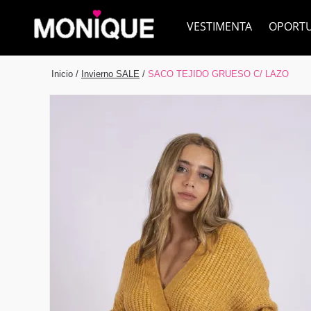
VESTIMENTA
OPORT
Inicio
/
Invierno SALE
/
SACO TEJIDO GRUESO C/ LAZO