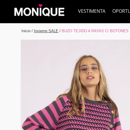
VESTIMENTA
OPORT
Inicio
/
Invierno SALE
/
BUZO TEJIDO A RAYAS C/ BOTONES