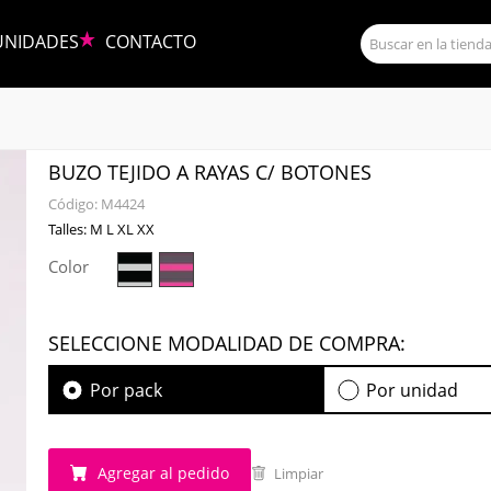
UNIDADES
CONTACTO
BUZO TEJIDO A RAYAS C/ BOTONES
Código:
M4424
Talles: M L XL XX
Color
SELECCIONE MODALIDAD DE COMPRA:
Por pack
Por unidad
Agregar al pedido
Limpiar