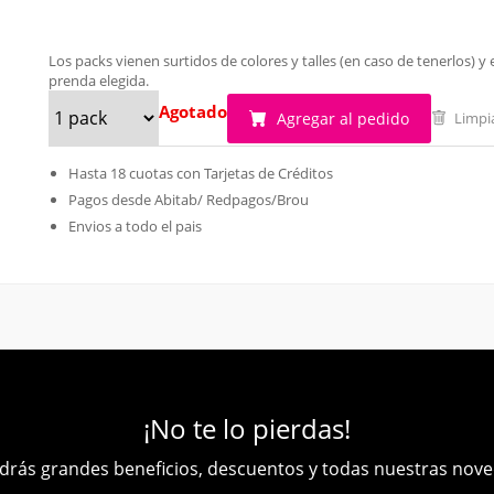
Los packs vienen surtidos de colores y talles (en caso de tenerlos)
prenda elegida.
Agotado
Agregar al pedido
Limpi
Hasta 18 cuotas con Tarjetas de Créditos
Pagos desde Abitab/ Redpagos/Brou
Envios a todo el pais
¡No te lo pierdas!
rás grandes beneficios, descuentos y todas nuestras nov