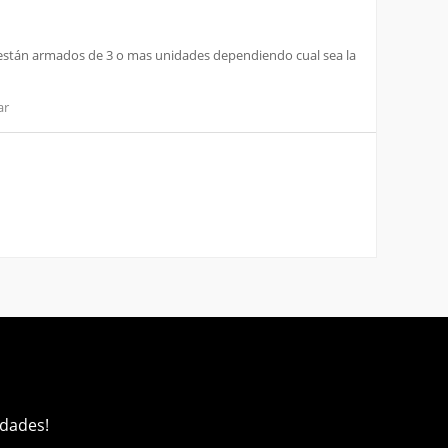
 y están armados de 3 o mas unidades dependiendo cual sea la
ar
edades!