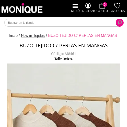
0
MENÚ
INGRESAR
CARRITO
FAVORITOS
Inicio
/
New in Tejidos
/
BUZO TEJIDO C/ PERLAS EN MANGAS
BUZO TEJIDO C/ PERLAS EN MANGAS
Código:
M8461
Talle único.