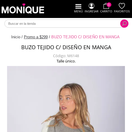
0
MENÚ
INGRESAR
CARRITO
FAVORITOS
Inicio
/
Promo a $299
/
BUZO TEJIDO C/ DISEÑO EN MANGA
BUZO TEJIDO C/ DISEÑO EN MANGA
Código:
M6148
Talle único.