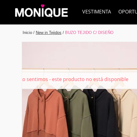
VESTIMENTA
OPORT
Inicio
/
New in Tejidos
/
BUZO TEJIDO C/ DISEÑO
Lo sentimos - este producto no está disponible