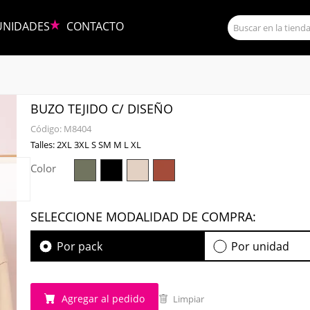
UNIDADES
CONTACTO
BUZO TEJIDO C/ DISEÑO
Código:
M8404
Talles: 2XL 3XL S SM M L XL
Color
SELECCIONE MODALIDAD DE COMPRA:
Por pack
Por unidad
Agregar al pedido
Limpiar