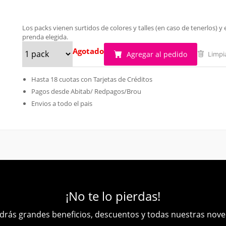
Los packs vienen surtidos de colores y talles (en caso de tenerlos)
prenda elegida.
Agotado
Agregar al pedido
Limpi
Hasta 18 cuotas con Tarjetas de Créditos
Pagos desde Abitab/ Redpagos/Brou
Envios a todo el pais
¡No te lo pierdas!
rás grandes beneficios, descuentos y todas nuestras nov