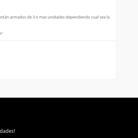
 y están armados de 3 o mas unidades dependiendo cual sea la
ar
edades!