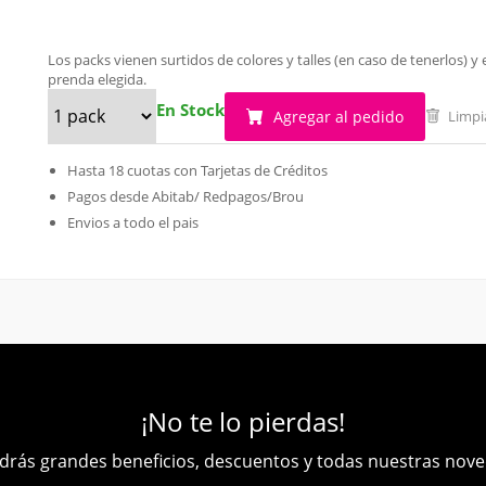
Los packs vienen surtidos de colores y talles (en caso de tenerlos)
prenda elegida.
En Stock
Agregar al pedido
Limpi
Hasta 18 cuotas con Tarjetas de Créditos
Pagos desde Abitab/ Redpagos/Brou
Envios a todo el pais
¡No te lo pierdas!
rás grandes beneficios, descuentos y todas nuestras nov