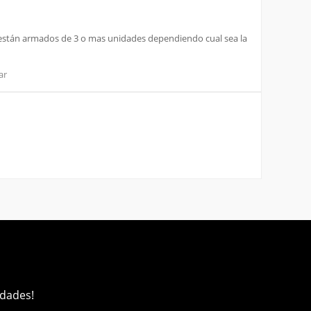
 y están armados de 3 o mas unidades dependiendo cual sea la
ar
edades!