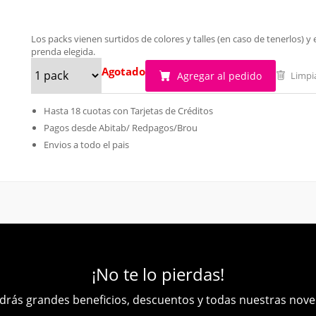
Los packs vienen surtidos de colores y talles (en caso de tenerlos)
prenda elegida.
Agotado
Agregar al pedido
Limpi
Hasta 18 cuotas con Tarjetas de Créditos
Pagos desde Abitab/ Redpagos/Brou
Envios a todo el pais
¡No te lo pierdas!
rás grandes beneficios, descuentos y todas nuestras nov