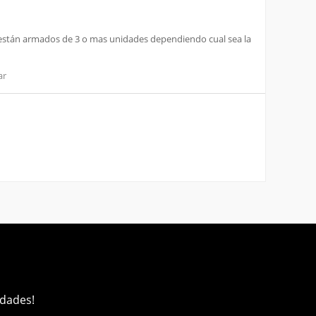
 y están armados de 3 o mas unidades dependiendo cual sea la
ar
edades!