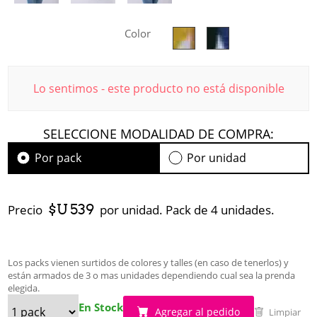
Color
Lo sentimos - este producto no está disponible
SELECCIONE MODALIDAD DE COMPRA:
Por pack
Por unidad
$U 539
Precio
por unidad. Pack de 4 unidades.
Los packs vienen surtidos de colores y talles (en caso de tenerlos) y
están armados de 3 o mas unidades dependiendo cual sea la prenda
elegida.
En Stock
Agregar al pedido
Limpiar