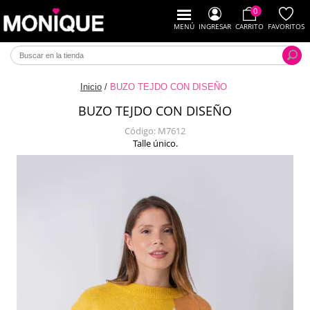
0
MENÚ
INGRESAR
CARRITO
FAVORITOS
Inicio
/
BUZO TEJDO CON DISEÑO
BUZO TEJDO CON DISEÑO
Código:
M7612
Talle único.