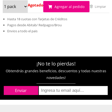
Agotado
Agregar al pedido
Limpiar
Hasta 18 cuotas con Tarjetas de Créditos
Pagos desde Abitab/ Redpagos/Brou
Envios a todo el pais
¡No te lo pierdas!
Obtendrás grandes beneficios, descuentos y todas nuestras
novedades!