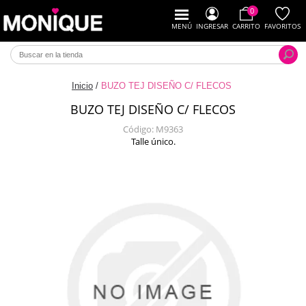
0
MENÚ
INGRESAR
CARRITO
FAVORITOS
Inicio
/
BUZO TEJ DISEÑO C/ FLECOS
BUZO TEJ DISEÑO C/ FLECOS
Código:
M9363
Talle único.