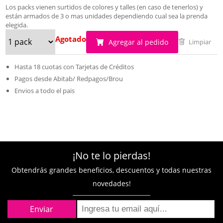
Los packs vienen surtidos de colores y talles (en caso de tenerlos) y
están armados de 3 o mas unidades dependiendo cual sea la prenda
elegida.
Agotado
Agregar al pedido
Limpiar
Hasta 18 cuotas con Tarjetas de Créditos
Pagos desde Abitab/ Redpagos/Brou
Envios a todo el pais
¡No te lo pierdas!
Obtendrás grandes beneficios, descuentos y todas nuestras
novedades!