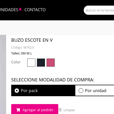
UNIDADES
CONTACTO
BUZO ESCOTE EN V
Código:
M7623
Talles: SM M L
Color
SELECCIONE MODALIDAD DE COMPRA:
Por pack
Por unidad
Agregar al pedido
Limpiar